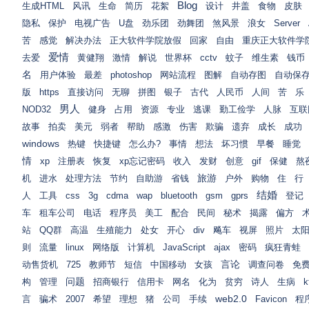
Blog
生成HTML
风讯
生命
简历
花絮
设计
井盖
食物
皮肤
隐私
保护
电视广告
U盘
劲乐团
劲舞团
煞风景
浪女
Server
苦
感觉
解决办法
正大软件学院放假
回家
自由
重庆正大软件学
爱情
去爱
黄健翔
激情
解说
世界杯
cctv
蚊子
维生素
钱币
名
用户体验
最差
photoshop
网站流程
图解
自动存图
自动保
版
https
直接访问
无聊
拼图
银子
古代
人民币
人间
苦
乐
男人
NOD32
健身
占用
资源
专业
逃课
勤工俭学
人脉
互联
故事
拍卖
美元
弱者
帮助
感激
伤害
欺骗
遗弃
成长
成功
windows
热键
快捷键
怎么办?
事情
想法
坏习惯
早餐
睡觉
情
xp
注册表
恢复
xp忘记密码
收入
发财
创意
gif
保健
熬
旅游
机
进水
处理方法
节约
自助游
省钱
户外
购物
住
行
结婚
人
工具
css
3g
cdma
wap
bluetooth
gsm
gprs
登记
车
租车公司
电话
程序员
美工
配合
民间
秘术
揭露
偏方
站
QQ群
高温
生殖能力
处女
开心
div
飚车
视屏
照片
太
则
流量
linux
网络版
计算机
JavaScript
ajax
密码
疯狂青蛙
言论
动售货机
725
教师节
短信
中国移动
女孩
调查问卷
免
问题
构
管理
招商银行
信用卡
网名
化为
贫穷
诗人
生病
k
web2.0
言
骗术
2007
希望
理想
猪
公司
手续
Favicon
程