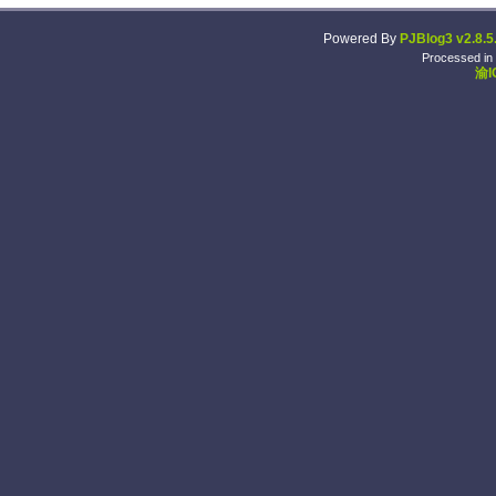
Powered By
PJBlog3 v2.8.5
Processed in
渝I