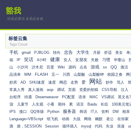
豁我
轻诺必寡信 多易必多难
标签云集
Tags Cloud
手机
忠告
大学生
gmail
PJBLOG
转向
月薪
舒适
美女
单
健康
笑话
女人
女朋友
习惯
福
IP
4小时
失败
华蓥山
游戏
QQ
山
小沙河
沙木尼
百度
Wiki
源码
点名
ss
激活
MM
FLASH
品清单
五一
川西
山梨酸
山梨酸钾
校园之春
网
网站
爱
炒房
AD
SHU速度
速度
网恋
走势
炒作
骂人
asp
常真人秀
真人漫画
调试
页面
党委的初稿
CSS导航
注入
台程序
待遇
Dreamweaver
PC配置
语录
MAC
VS调试
英文名
业
儿童节
人生观
小看
期待
累
语言
Baidu
长痘
100美元笔
服务器
IPS
接口
QQ等级
Python
韩语
IT人
饮料
DW
相亲
Language=VBScript
纸飞机
动画
大战
网络
幽默
老公
在你家
酒
酒，SESSION
Session
循环插入
mysql
代码
失业
浪漫
u