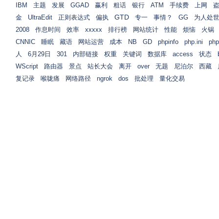
IBM
主题
发展
GGAD
赢利
粗话
银行
ATM
手续费
上网
GTD
金
UltraEdit
正则表达式
偏执
专一
事情？
GG
为人处
2008
作息时间
效率
xxxxx
排行榜
网站统计
性能
烦恼
火锅
CNNIC
睡眠
藏语
网站运营
成本
NB
GD
phpinfo
php.ini
ph
人
6月29日
301
内部链接
权重
关键词
数据库
access
状态
WScript
路由器
景点
站长大会
离开
over
无题
尼泊尔
西藏
复记录
喉咙痛
网络路径
ngrok
dos
批处理
量化交易