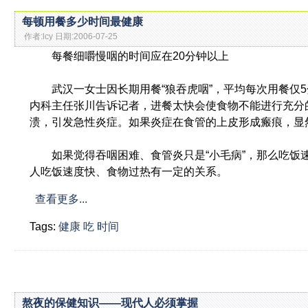
每顿用餐多少时间最健康
作者:lcy 日期:2006-07-25
每餐细嚼慢咽的时间应在20分钟以上
武汉一女士因长期用餐“狼吞虎咽”，平均每次用餐仅5
内科主任张川告诉记者，进餐太快会使食物不能进行充分
溃，引发急性炎症。如果炎症在食管的上皮形成瘢痕，显
如果觉得吞咽困难、食管炎只是“小毛病”，那么吃饭速
人吃饭速度快、食物过热有一定的关系。
查看更多...
Tags:
健康
吃
时间
熬夜的保健知识——现代人必须掌握