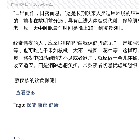
作者:lcy 日期:2006-07-21
“日出而作，日落而息。”这是长期以来人类适应环境的
的。前者在黎明前分泌，具有促进人体糖类代谢、保障肌
老。故一天中睡眠最佳时间是晚上10时到凌晨6时。
经常熬夜的人，应采取哪能些自我保健措施呢？一是加强
等，也可吃点干果如核桃、大枣、桂圆、花生等，这样可
质。熬夜中如感到精力不足或者欲睡，就应做一会儿体操
改至适应。四是消除思想负担。常熬夜者切忌忧虑和恐惧
[熬夜族的饮食保健]
查看更多...
Tags:
保健
熬夜
健康
1
|
2
|
›