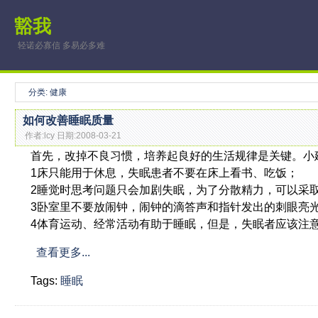
豁我
轻诺必寡信 多易必多难
分类: 健康
如何改善睡眠质量
作者:lcy 日期:2008-03-21
首先，改掉不良习惯，培养起良好的生活规律是关键。小
1床只能用于休息，失眠患者不要在床上看书、吃饭；
2睡觉时思考问题只会加剧失眠，为了分散精力，可以采
3卧室里不要放闹钟，闹钟的滴答声和指针发出的刺眼亮
4体育运动、经常活动有助于睡眠，但是，失眠者应该注
查看更多...
Tags:
睡眠