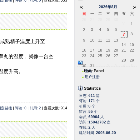
固定链接
|
评论: 0
|
引用: 0
| 查看次数: 533
2026年8月
日
一
二
三
四
五
六
26
27
28
29
30
31
1
2
3
4
5
6
8
7
9
10
11
12
13
；成熟精子温度上升至
14
15
16
17
18
19
20
21
22
睾丸的温度，就像一台空
23
24
25
26
27
28
29
30
31
1
2
3
4
5
温度升高。
User Panel
登录
用户注册
Statistics
日志:
611
篇
评论:
171
个
引用:
0
个
固定链接
|
评论: 0
|
引用: 2
| 查看次数: 914
留言:
55
个
会员:
69904
人
访问:
15042702
次
在线:
2
人
建站时间:
2005-06-20