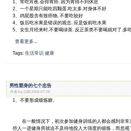
1、常吃宵夜.会得胃癌. 因为胃得不到休息
2、一个星期只能吃四颗蛋.吃太多.对身体不好
3、鸡屁股含有致癌物, 不要吃较好
4、饭后吃水果是错误的观念. 应是饭前吃水果
5、女生月经来时.不要喝绿茶. 反正茶类不要喝就对了.
查看更多...
Tags:
生活常识
健康
男性塑身的七个忠告
作者:lcy 日期:2006-07-29
1、不要形成锻炼癖。
在一般情况下，初次参加健身训练的人都会感到非常兴
些人一进健身房就迫不及待地投入大强度的锻炼，而忽视