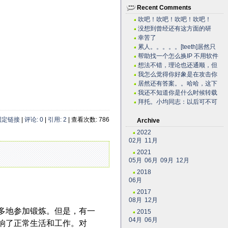
Recent Comments
吹吧！吹吧！吹吧！吹吧！
没想到曾经还有这方面的研
究，很不错。
幸苦了
~~~~~~~~~~~~~~~~~~~·
累人。。。。。[teeth]居然只
有老子一个人关心...
帮助找一个怎么换IP 不用软件
自己用代码实现...
想法不错，理论也还通顺，但
是我估计实际操作有困难。...
我怎么觉得你好象是在攻击你
自己？？？。。。。。。。...
居然还有答案。。哈哈，这下
我可以拿这些问题去考考我...
我还不知道你是什么时候转载
的有这么高笑的东西呢。今...
拜托。小均同志：以后可不可
以搞个短小的文章啊。。。...
固定链接
|
评论: 0
|
引用: 2
| 查看次数: 786
Archive
2022
02月
11月
2021
05月
06月
09月
12月
2018
06月
2017
08月
12月
多地参加锻炼。但是，有一
2015
04月
06月
响了正常生活和工作。对