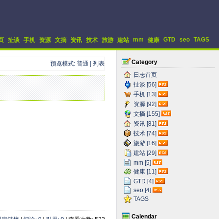
mm
GTD
seo
TAGS
页
扯谈
手机
资源
文摘
资讯
技术
旅游
建站
健康
Category
预览模式:
普通
|
列表
日志首页
扯谈 [56]
手机 [13]
资源 [92]
文摘 [155]
资讯 [81]
技术 [74]
旅游 [16]
建站 [29]
mm [5]
健康 [11]
GTD [4]
seo [4]
TAGS
Calendar