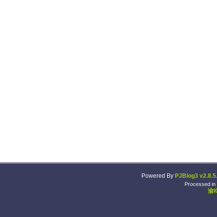
Powered By
PJBlog3 v2.8.5
Processed in
渝I