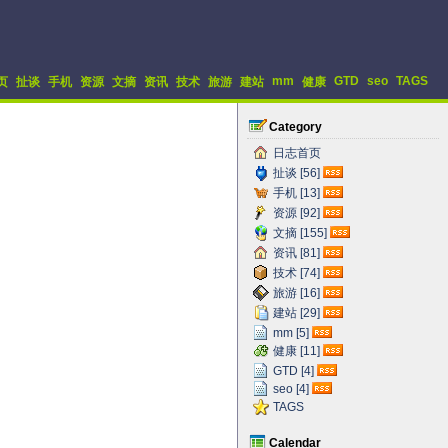
mm
GTD
seo
TAGS
页
扯谈
手机
资源
文摘
资讯
技术
旅游
建站
健康
Category
日志首页
扯谈 [56]
手机 [13]
资源 [92]
文摘 [155]
资讯 [81]
技术 [74]
旅游 [16]
建站 [29]
mm [5]
健康 [11]
GTD [4]
seo [4]
TAGS
Calendar