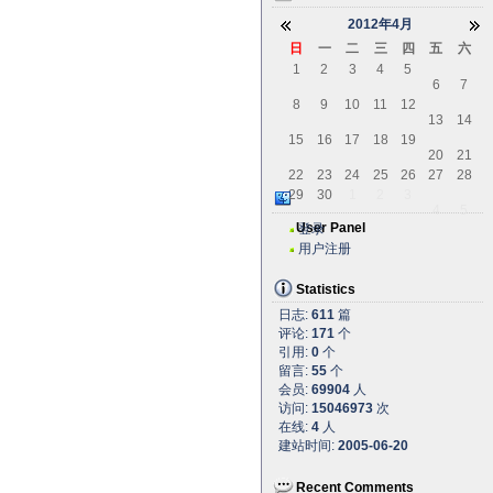
2012年4月
日
一
二
三
四
五
六
1
2
3
4
5
6
7
8
9
10
11
12
13
14
15
16
17
18
19
20
21
22
23
24
25
26
27
28
29
30
1
2
3
4
5
User Panel
登录
用户注册
Statistics
日志:
611
篇
评论:
171
个
引用:
0
个
留言:
55
个
会员:
69904
人
访问:
15046973
次
在线:
4
人
建站时间:
2005-06-20
Recent Comments