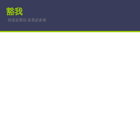
豁我
轻诺必寡信 多易必多难