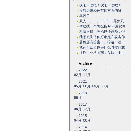
吹吧！吹吧！吹吧！吹吧！
没想到曾经还有这方面的研
究，很不错。
幸苦了
~~~~~~~~~~~~~~~~~~~·
累人。。。。。[teeth]居然只
有老子一个人关心...
帮助找一个怎么换IP 不用软件
自己用代码实现...
想法不错，理论也还通顺，但
是我估计实际操作有困难。...
我怎么觉得你好象是在攻击你
自己？？？。。。。。。。...
居然还有答案。。哈哈，这下
我可以拿这些问题去考考我...
我还不知道你是什么时候转载
的有这么高笑的东西呢。今...
拜托。小均同志：以后可不可
以搞个短小的文章啊。。。...
Archive
2022
02月
11月
2021
05月
06月
09月
12月
2018
06月
2017
08月
12月
2015
04月
06月
2014