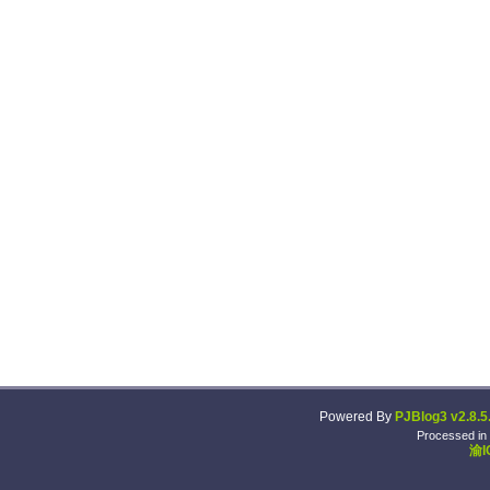
Powered By
PJBlog3 v2.8.5
Processed in
渝I