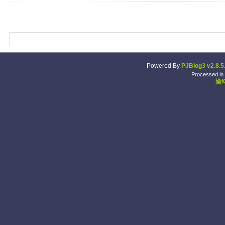
Powered By
PJBlog3 v2.8.5
Processed in
渝I