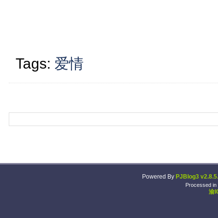
Tags:
爱情
Powered By
PJBlog3 v2.8.5
Processed in
渝I