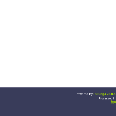
Powered By
PJBlog3 v2.8.5
Processed in
渝I