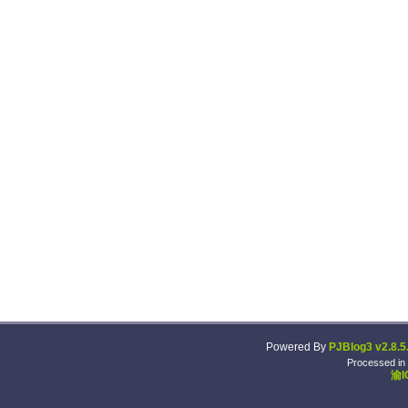
Powered By
PJBlog3 v2.8.5
Processed in
渝I