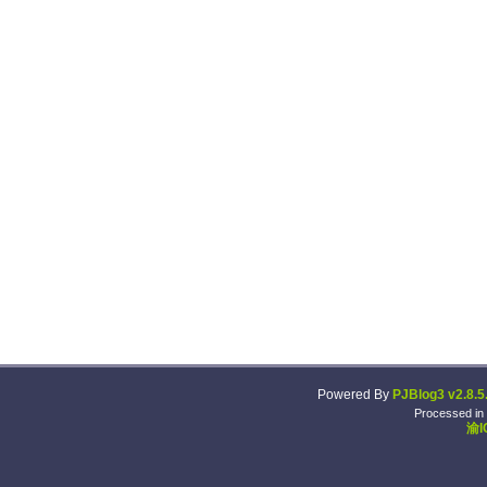
Powered By
PJBlog3 v2.8.5
Processed in
渝I